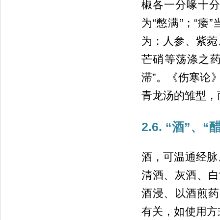
椒各一分喙十分皆
为“憋满”；“痿
为：人参、紫菀
芒硝等荡涤之药
滞”。《伤寒论
青龙汤的雏型，而
2.6. “酒”
酒，可温通经脉
清酒、灰酒、白
酒浸、以酒煎药
有关，如使用方