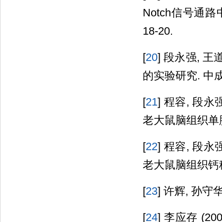
Notch信号通路中
18-20.
[
20
] 段永强, 
的实验研究. 中成药,
[
21
] 程容, 段永
老大鼠脑组织单胺类
[
22
] 程容, 段永
老大鼠脑组织钙稳态的
[
23
] 许辉, 孙守华
[
24
] 李应存 (