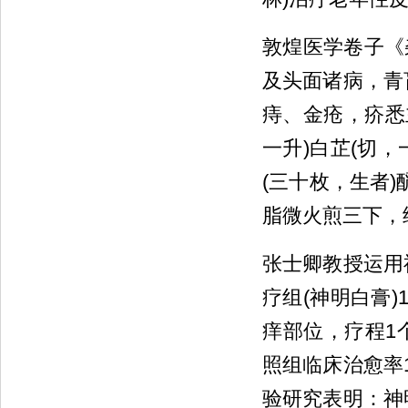
敦煌医学卷子《杂
及头面诸病，青
痔、金疮，疥悉主
一升)白芷(切，
(三十枚，生者)
脂微火煎三下，
张士卿教授运用
疗组(神明白膏)
痒部位，疗程1
照组临床治愈率
验研究表明：神