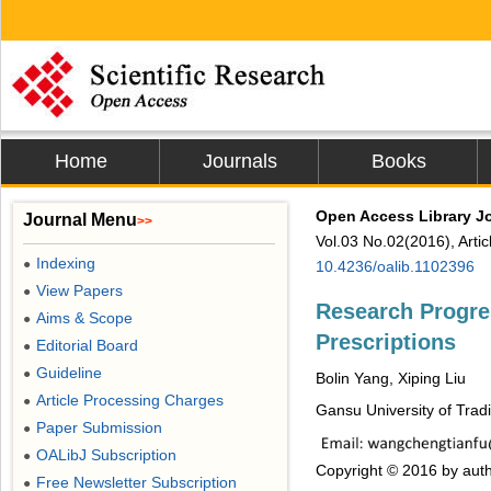
Home
Journals
Books
Open Access Library J
Journal Menu
>>
Vol.03 No.02(2016), Arti
Indexing
●
10.4236/oalib.1102396
View Papers
●
Research Progre
Aims & Scope
●
Prescriptions
Editorial Board
●
Guideline
●
Bolin Yang, Xiping Liu
Article Processing Charges
●
Gansu University of Trad
Paper Submission
●
OALibJ Subscription
●
Copyright © 2016 by aut
Free Newsletter Subscription
●