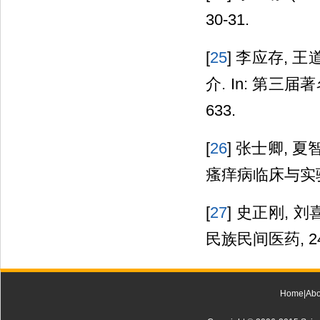
30-31.
[
25
] 李应存, 
介. In: 第三
633.
[
26
] 张士卿, 
瘙痒病临床与实验研究
[
27
] 史正刚, 刘
民族民间医药, 24,
Home
|
Abo