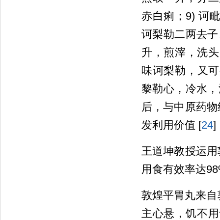
赤白痢；9) 诃毗
诃梨勒二两去子
升，煎滓，洗头
味诃梨勒，又可疗
黎勒心，冷水，
后，与中原药物
发利用价值 [
24
]
王道坤教授运用
用食有效率达98
敦煌平胃丸来自敦
主心悬，饥不用