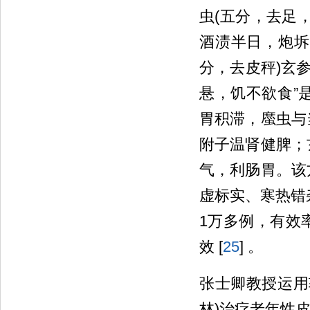
虫(五分，去足
酒渍半日，炮坼
分，去皮秤)玄参
悬，饥不欲食”
胃积滞，䗪虫与
附子温肾健脾；
气，利肠胃。该
虚标实、寒热错
1万多例，有效
效 [
25
] 。
张士卿教授运用
林)治疗老年性