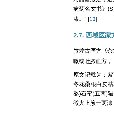
病药名文书》(S∙
漆。” [
13
]
2.7. 西域医
敦煌古医方《杂症
嗽或吐脓血方，
原文记载为：紫
冬花桑根白皮桔梗
熬)石蜜(五两)
微火上煎一两沸