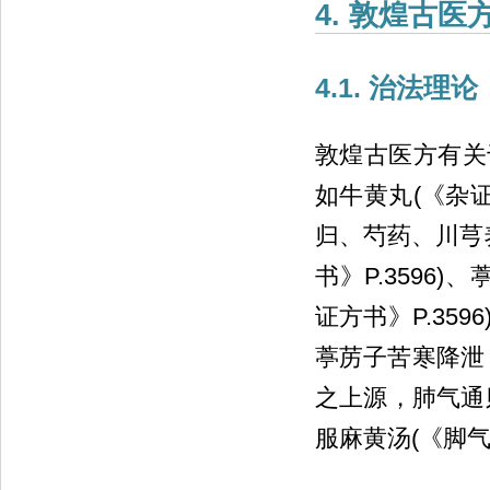
4. 敦煌古医
4.1. 治法理论
敦煌古医方有关
如牛黄丸(《杂证
归、芍药、川芎
书》P.3596)
证方书》P.359
葶苈子苦寒降泄
之上源，肺气通
服麻黄汤(《脚气∙