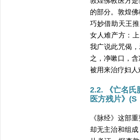
敦煌佛教医方是
的部分。敦煌佛
巧妙借助天王推
女人难产方：上
我广说此咒偈，
之，净嗽口，含
被用来治疗妇人难
2.2. 《亡
医方残片》(S・
《脉经》这部重
却无主治和组成