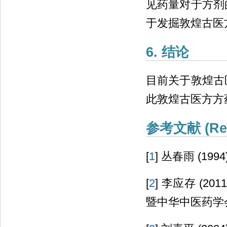
见药量对于方剂
于发掘敦煌古医
6. 结论
目前关于敦煌古
此敦煌古医方方
参考文献 (Ref
[
1
] 丛春雨 (19
[
2
] 李应存 (2
暨中华中医药学会