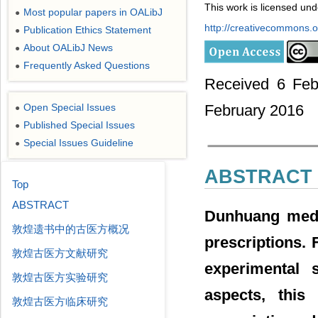
This work is licensed un
Most popular papers in OALibJ
●
http://creativecommons.or
Publication Ethics Statement
●
About OALibJ News
●
Frequently Asked Questions
●
Received 6 Feb
Open Special Issues
February 2016
●
Published Special Issues
●
Special Issues Guideline
●
ABSTRACT
Top
ABSTRACT
Dunhuang medic
敦煌遗书中的古医方概况
prescriptions. 
敦煌古医方文献研究
experimental 
敦煌古医方实验研究
aspects, this
敦煌古医方临床研究