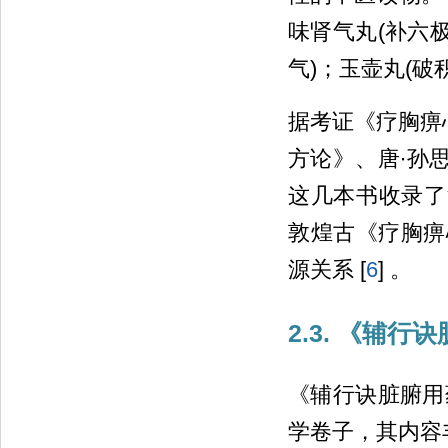
味肾气丸(补六
气)；玉壶丸(破
据考证《疗胸痹心
方论》、唐∙孙
这几本书收录了
敦煌古《疗胸痹心
源关系 [
6
] 。
2.3. 《辅
《辅行诀脏腑用
学卷子，其内容