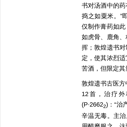
书对汤酒中的药
捣之如粟米。”
仅制作膏药如此
如虎骨、鹿角、
挥；敦煌遗书对
定，使其浓烈适
苦酒，但限定其
敦煌遗书古医方
12首，治疗
(P∙2662
)：“
2
辛温无毒。主治
用醋磨服之，达