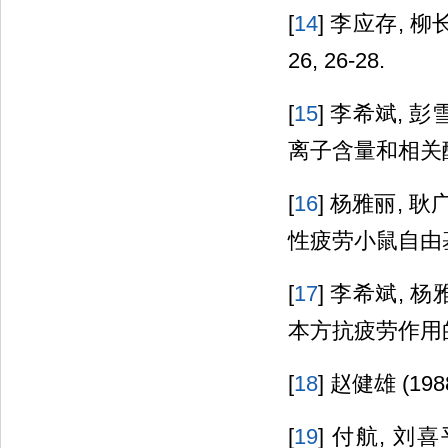
[
14
] 李应存, 
26, 26-28.
[
15
] 李希斌, 
离子含量和相关酶活性
[
16
] 杨雅丽, 耿
性疲劳小鼠自由基代
[
17
] 李希斌, 杨
本方抗疲劳作用的实验
[
18
] 赵健雄 (19
[
19
] 付航, 刘