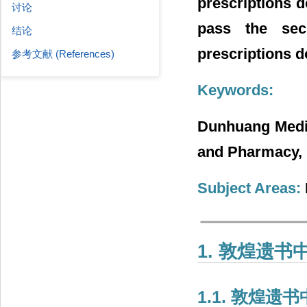
prescriptions d
讨论
pass the sec
结论
prescriptions do
参考文献 (References)
Keywords:
Dunhuang Medic
and Pharmacy, 
Subject Areas:
1. 敦煌遗
1.1. 敦煌