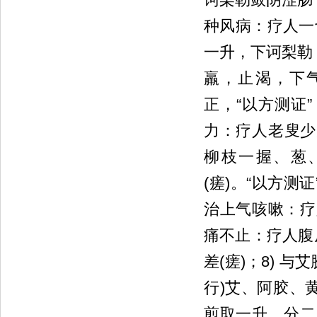
种风病：疗人一切
一升，下诃梨勒
羸，止渴，下
正，“以方测证
力：疗人老叟少力
柳枝一握、葱
(瘥)。“以方测
治上气咳嗽：疗人上
痛不止：疗人腹皮
差(瘥)；8) 与
行)艾、阿胶、
煎取一升，分二