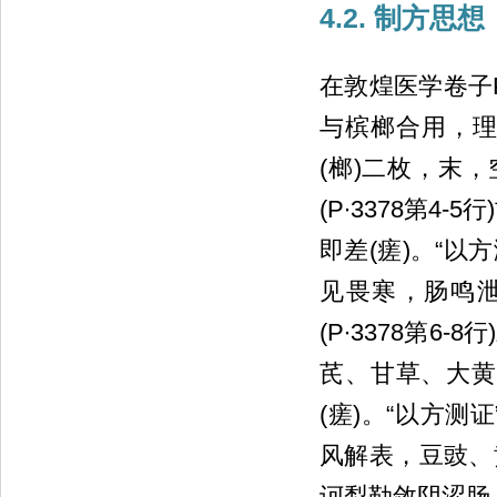
4.2. 制方思想
在敦煌医学卷子P
与槟榔合用，理气
(榔)二枚，末
(P∙3378第
即差(瘥)。“以
见畏寒，肠鸣泄
(P∙3378第
芪、甘草、大黄
(瘥)。“以方
风解表，豆豉、
诃梨勒敛阴涩肠