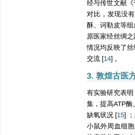
经与传世文献《
对比，发现没有
酥、诃勒皮等组
原医家经丝绸之
情况均反映了丝
交流 [
14
] 。
3. 敦煌古医
有实验研究表明
集，提高ATP
缺氧状况 [
15
]
小鼠外周血细胞