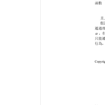
函數
假
通過

，
只能
行為
Cop
yri