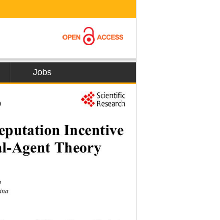
Jobs
) 
eputation Incentive 
al-Agent Theory 
a
ina 