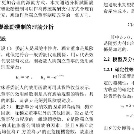
有更加合理的激勵方式。本文通過分析試圖說
超過股東期望
聲譽激勵機制可以作為傳統薪酬支付方式合理有
會產生成本，
補充，應該作為獨立董事制度改革的一個方向。
C
譽激勵機制的理論分析
b
其中 ，
0
設
是隨努力付出
設 
）：委託人是風險中性者，獨立董事是風險
1
係是加速的。
u
者，此假定符合一般委託代理關係。用 代表效
2.2 
模型及分
w
 
代表貨幣收益，則委託人與獨立董事的效用函
分別表示為：
2.2.1 
確定性等


w


ue
uw
由於影響
，
2
2
1
1
定的隨機性，
意味著委託人的效用函數可用其貨幣收益表示，
方收益的確定
立董事的效用函數則是具有風險規避的特性，具
終貨幣收益為

凹的
形狀，這裏
是絕對風險規避度。
w

設 
）：把影響公司績效的因素歸為兩類：獨立
2
2

的因素，除獨立董事以外的其他因素。設
是代


立董事努力程度的一維連續變數，
是除獨立董

外的其他影響公司績效的因素，並且
獨立於

由
的分
T
是均值為 
方差為

的正態隨機變數，故產出
2
,