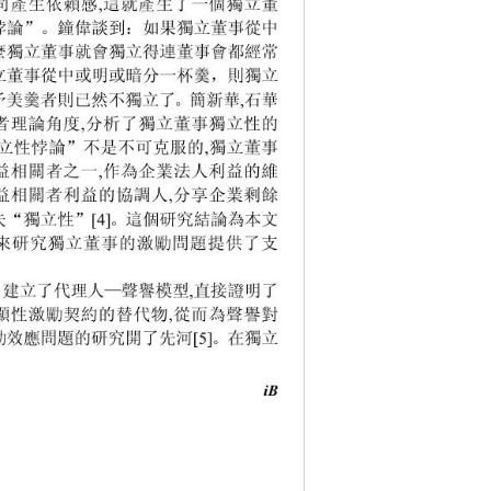
司產生依賴感
這就產生了一個獨立董
,
悖論”。鐘偉談到：如果獨立董事從中
麼獨立董事就會獨立得連董事會都經常
立董事從中或明或暗分一杯羹，則獨立
予美羹者則已然不獨立了。簡新華
石華
,
者理論角度
分析了獨立董事獨立性的
,
立性悖論”不是不可克服的
獨立董事
,
益相關者之一
作為企業法人利益的維
,
益相關者利益的協調人
分享企業剩餘
,
失“獨立性”
。這個研究結論為本文
[4]
來研究獨立董事的激勵問題提供了支
建立了代理人—聲譽模型
直接證明了
 
,
顯性激勵契約的替代物
從而為聲譽對
,
勵效應問題的研究開了先河
。在獨立
[5]
iB