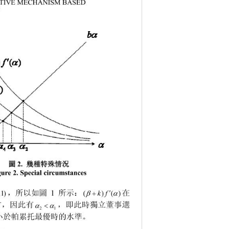
NTIVE MECHANISM BASED 
 
2. 
圖
幾種特殊情況
gure 2. Special circumstances

在
，所以如圖 
所示： 



kf 
1
()(
)
, 1)

，即此時獨立董事選
方，因此有 


21
小於帕累托最優時的水準。