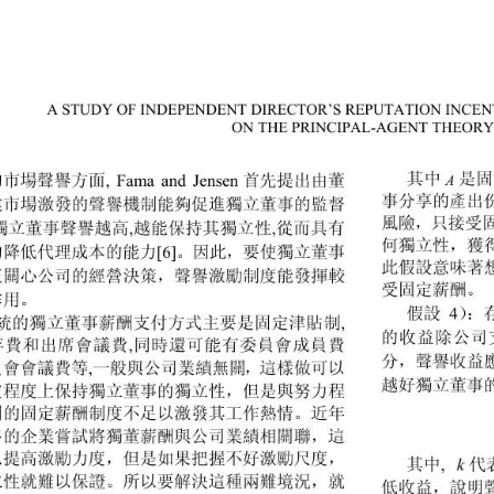
A STUDY OF INDEPENDENT DI
RECTOR’S REPUTATION INCE
N
ON THE P
RINCIPAL-AGENT THEORY
A
其中
是固
的市場聲譽方面
首先提出由董
, Fama and Jensen
事分享的產出
業市場激發的聲譽機制能夠促進獨立董事的監督
風險，只接受
獨立董事聲譽越高
越能保持其獨立性
從而具有
,
,
何獨立性，獲
的降低代理成本的能力
。因此，要使獨立董事
[6]
此假設意味著
正關心公司的經營決策，聲譽激勵制度能發揮較
受固定薪酬。
作用。
假設 
）：
4
統的獨立董事薪酬支付方式主要是固定津貼制
,
的收益除公司
年費和出席會議費
同時還可能有委員會成員費
,
分，聲譽收益
員會會議費等
一般與公司業績無關，這樣做可以
,
越好獨立董事
定程度上保持獨立董事的獨立性，但是與努力程
關的固定薪酬制度不足以激發其工作熱情。近年
多的企業嘗試將獨董薪酬與公司業績相關聯，這
以提高激勵力度，但是如果把握不好激勵尺度，
其中
代表
, 
立性就難以保證。所以要解決這種兩難境況，就
低收益，說明