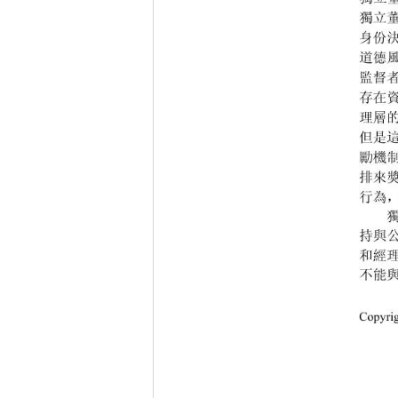
獨立
身份
道德
監督
存在
理層
但是
勵機
排來
行為
持與
和經
不能
Copyri