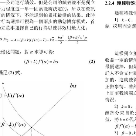
2.2.4 
——公司運行績效。但是公司的績效並不是獨立
幾種特殊
努力程度這一單一因素能夠決定的，所以在資訊
幾種特殊情
稱的情況下，不能達到帕累托最優的結果。此時

k
1) 
, 
0
0
的行為選擇可視為一個兩步的動態博弈模式，首
制，採用固定
獨立董事選擇自己的行為以使其效用最大化：




bk
2
22
w
()
x .
 
 
AkfTk 
()(()) 
2
22

最優化問題，對
求導可得
: 
這樣獨立
收益一定的情


(2)



kf b
()()
最優選擇，但
。 
滿足
式
(2 
)
託人不會支付
加的，這就使
正做事情。雖
上目前我國獨
情況。
k

2) 
0
酬部分來自於

益，將 
k
代
0



f
()


3) 
0