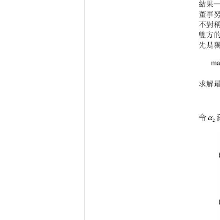
結果
董事
不對
雙方
先是
ma
求解

令
2