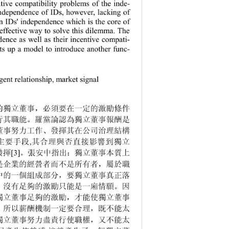
ntive compatibility problems of the inde-
 independence of IDs, however, lacking of 
n IDs'
 independence which is the core of 
effective way to solve this dilemma. The 
ndence as well as their incentive compati-
sets up a model to introduce another func-
 
gent relationship, market signal 
的獨立董事，必須要在一定的激勵條件
行其職能。羅黨論認為獨立董事報酬是
董事努力工作、發揮其在公司治理結構
主要手段
其合理與否直接影響到獨立
,
發揮
。張安中指出：獨立董事本質上
[3]
是企業的經營者而不是所有者，屬於職
中的一個組成部分，要獨立董事真正落
，沒有足夠的激勵只能是一廂情願。因
獨立董事足夠的激勵，才能使獨立董事
。所以薪酬機制一定要合理，既不能太
獨立董事努力盡責行使職權，又不能太