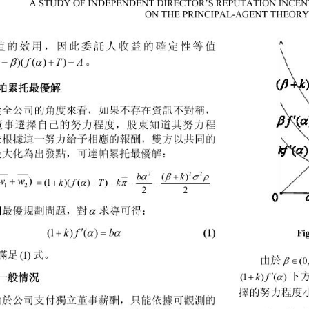
A STUDY OF INDEPENDENT DIRECTOR’S REPUTATION INCE
O
N THE PRINCIPAL-AGENT THEORY
值的效用，因此委託人收益的確定性等值
 

A
wfT
。
1)(( ))
帕累托最優解
從全公司的角度來看，如果不存在資訊不對稱，
董事選擇自己的努力程度，股東知道其努力程
並根據這一努力給予相應的報酬，雙方以共同的
最大化為出發點，可達帕累托最優解：

bk



22
2
()

ww

)

kfTk
(1)( ( ))
12
22

個最優規劃問題，對
求導可得：


(1)


Fi
kf b
(1)( )
滿足 式。
(1)

由於 

(0



下
kf 
一般情況
(1)(
)
擇的努力程度
由於公司支付獨立董事薪酬，只能依據可觀測的