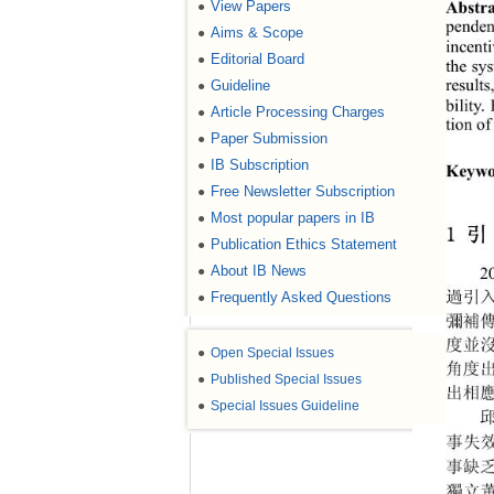
Abstra
View Papers
●
penden
Aims & Scope
●
incent
Editorial Board
●
the sy
Guideline
●
result
bility
Article Processing Charges
●
tion o
Paper Submission
●
IB Subscription
●
Keywo
Free Newsletter Subscription
●
Most popular papers in IB
●
1 引
Publication Ethics Statement
●
About IB News
●
2
Frequently Asked Questions
過引
●
彌補
度並
●
Open Special Issues
角度
●
Published Special Issues
出相
●
Special Issues Guideline
事失
事缺
獨立