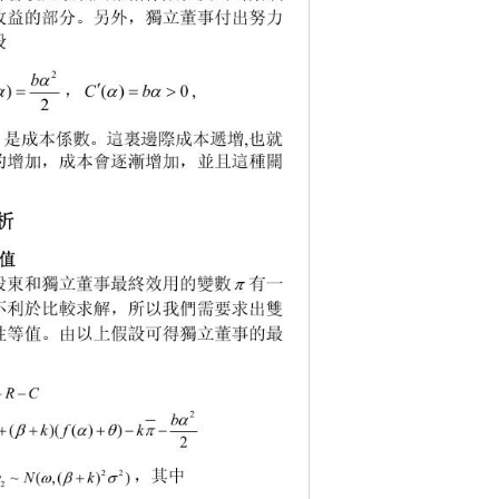
收益的部分。另外，獨立董事付出努力
設

b
2






Cb
，
() 0
, 
() 
2

是成本係數。這裏邊際成本遞增
也就
,
的增加，成本會逐漸增加，並且這種關
析
值

股東和獨立董事最終效用的變數
有一
不利於比較求解，所以我們需要求出雙
性等值。由以上假設可得獨立董事的最
：
SRC


b
2

Akf k
 
()(()) 
2
，其中



佈得 
wN k
22
~(,() )
2