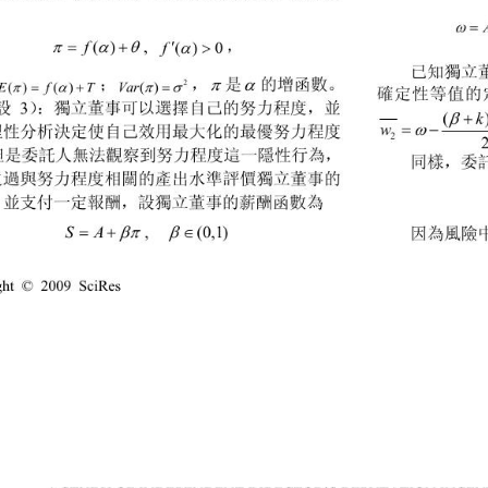





f

f
，
, 
()
() 0
已知獨立


；
是
的增函數。
，
且


Var


E
fT

2
()
() ()
確定性等值的
設 
）：獨立董事可以選擇自己的努力程度，並
3


k
(


w
理性分析決定使自己效用最大化的最優努力程度
2
但是委託人無法觀察到努力程度這一隱性行為，
同樣，委
通過與努力程度相關的產出水準評價獨立董事的
，並支付一定報酬，設獨立董事的薪酬函數為

 



SA
因為風險
,  
(0,1)
ght © 2009 SciRes