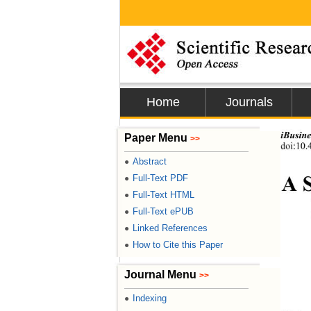
Home
Journals
iBusine
Paper Menu
>>
doi:10.
Abstract
●
A S
Full-Text PDF
●
Full-Text HTML
●
Full-Text ePUB
●
Linked References
●
How to Cite this Paper
●
Journal Menu
>>
Indexing
●