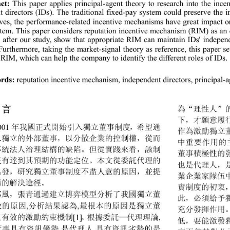
ct: 
This paper applies principal-agent theory to research into the ince
t directors (IDs). The traditional fixed-pay system could preserve the
ives, the performance-related incentiv
e mechanisms have great impact o
stem. This paper considers reputation incentive mechanism (RIM) as an 
s, after our study, show that appropriate RIM can maintain IDs' indepe
. Furthermore, taking the market-signal theory as reference, this paper 
f RIM, which can help the company 
to identify the different roles of IDs.
rds: 
reputation incentive mechanism, independent directors, principal-a
 言 
為“理性人”
下，才願意履
年我國正式開始引入獨立董事制度，希望通
001 
作為激勵獨立
入獨立的外部董事，以分散企業的控制權，從而
中重要作用的
傳統法人治理結構的缺陷。但從實踐來看，該制
董事積極性的
沒有達到其預期的功能定位。本文從委託代理的
也是代理人，
出發，研究獨立董事制度不盡人意的原因，並提
業企業家隊伍
應的解決途徑。
實制度的初衷
邱風，張青通過建立博弈模型分析了我國獨立董
此，必須給予
效的原因
分析結果認為
最根本的原因是獨立董
,
,
充分發揮作用
乏有效的激勵約束機制
。根據委託—代理理論
[1]
,
低，要能激發
董事具有資訊優勢
是代理人
具有資訊劣勢的是
,
,