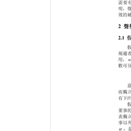
需要
明，
效的
2 
聲
2.1 
假
假
規避
用，
數可
而獨
有下
假
董事
表獨
事以

，