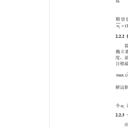
36 
期望
(
1
2.2.2 
獨立
度，
目標
max .(
解這

令
1
2.2.3 