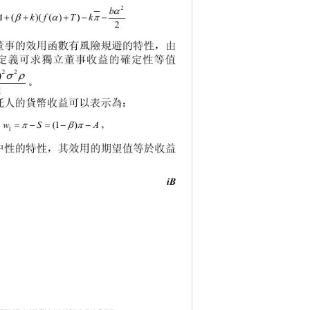

b
2
 
AkfTk
 
()(()) 
2
董事的效用函數有風險規避的特性，由
定義可求獨立董事收益的確定性等值


22
)
 
。
2
託人的貨幣收益可以表示為：

wS
A

 
, 
(1 )
1
中性的特性，其效用的期望值等於收益
iB