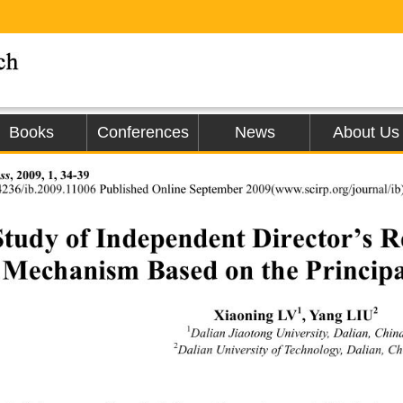
Books
Conferences
News
About Us
ss
, 2009, 1, 34-39 
4236/ib.2009.11006 Published Online September 2009(www.scirp.org/journal/ib
tudy of Independent Director’s R
Mechanism Based on the Princip
1
2
Xiaoning LV
, Yang LIU
1
Dalian Jiaotong University, Dalian, Chin
2
Dalian University of Technology, Dalian, Ch