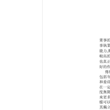
董事
事執
能力
,
較高
也真
好的
傳
包括
和委
在一
度無
來更
樣可
其獨