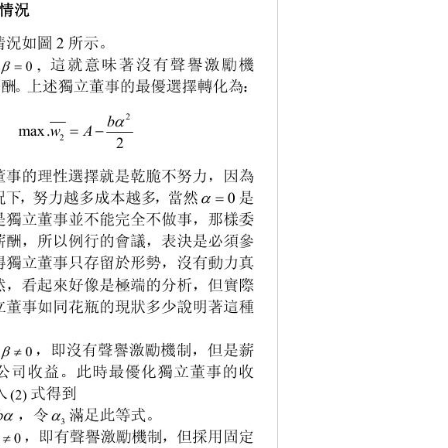
情況
況如圖 
所示。
2
這就意味著沒有聲譽激勵機


, 
薪酬。上述獨立董事的最優選擇轉化為：

b
2
 
wA
max .
2
2
董事的理性選擇就是乾脆不努力，因為


況下，努力越多成本越多，當然 
是
0
是獨立董事並不能完全不做事，那樣委
薪酬，所以例行的會議，表決是必須參
得獨立董事只存留於形勢，沒有動力真
然，看起來好像是極端的分析，但實際
立董事如同花瓶的現狀多少說明著這種

，
，即沒有聲譽激勵機制，但是薪

0
公司收益。此時最優化獨立董事的收
入 式得到
(2)

b

，令 
滿足此等式。
3
k
，即有聲譽激勵機制，但採用固定

,
0