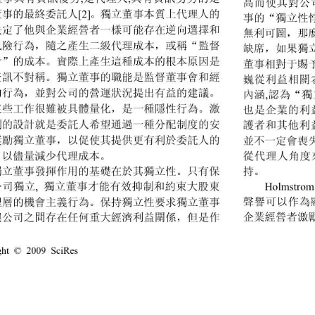
高而使其對公
董事的最終委託人
。獨立董事本質上代理人的
[2]
事的“獨立性
決定了他與企業經營者一樣可能存在逆向選擇和
無利可圖，那
風險行為，隨之產生二級代理成本，或稱“監督
缺席，如果獨
者”的成本。實際上產生這種成本的根本原因是
董事相對于賜
資訊不對稱。獨立董事的職能是監督董事會和經
巍從利益相關
的行為，並對公司的營運狀況提出有益的建議。
內涵
認為“獨
,
這些工作很難被具體量化，是一種隱性行為。激
也是企業的利
制的設計就是委託人希望通過一種分配制度的安
護者和其他利
獎勵獨立董事，以促使其提供更有利於委託人的
並不一定會喪
從代理人角度
，以儘量減少代理成本。
持。
獨立董事發揮作用的基礎在於其獨立性。只有保
公司獨立
獨立董事才能有效抑制和約束大股東
Holmstrom
, 
聲譽可以作為
理層的機會主義行為。保持獨立性要求獨立董事
企業經營者激
與公司之間存在任何重大經濟利益關係，但是作
ght © 2009 SciRes