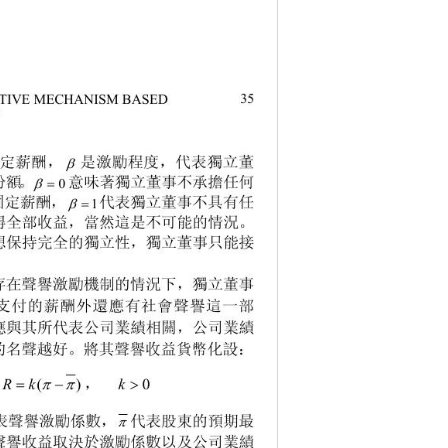
35 
TIVE MECHANISM BASED 
 

定薪酬，
是激勵程度，代表獨立董
份額。 
意味著獨立董事不承擔任何


0
代表獨立董事不具有任

固定薪酬， 

1
得全部收益，當然這是不可能的情況。
想保持完全的獨立性，獨立董事只能接
存在聲譽激勵機制的情況下，獨立董事
支付的薪酬外還應有社會聲譽這一部
應與其所代表公司業績相關，公司業績
的名聲越好。將其聲譽收益貨幣化設：





k
Rk 
，
0
(
)
k
聲譽激勵係數，
代表股東的預期最

聲譽收益取決於激勵係數以及公司業績